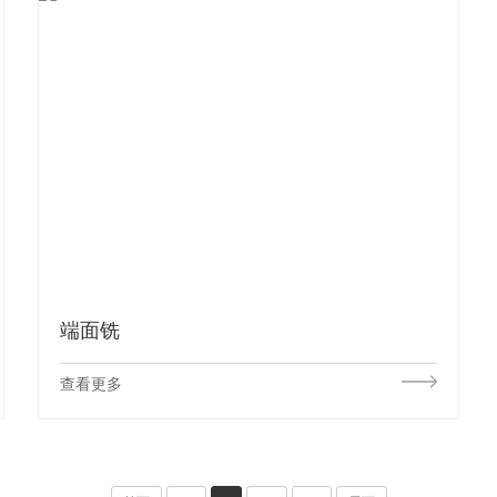
端面铣
查看更多