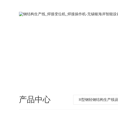
您好，欢迎访问银海岸智能设备官方网站，我们将竭诚为您
网站首页
产品中心
H型钢轻钢结构生产线