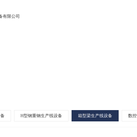
服务！
关于我们
产品中心
新闻资讯
设备
H型钢重钢生产线设备
箱型梁生产线设备
数控