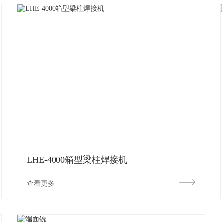
LHE-4000箱型梁柱焊接机
查看更多