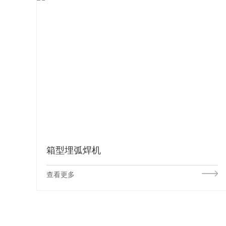
箱型埋弧焊机
查看更多